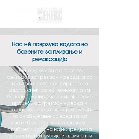
Нас нѐ поврзува водата во
базените за пливање и
релаксација
BWT е докажан експерт во
секторот за третман на вода, а со
тоа и ваш совршен партнер за
целиот спектар на технологија за
базени. Планираме и дизајнираме
процеси за третман на вода и
развиваме иновативни технологии
за снабдување со вода за да
имате базен со врвен квалитет.
Комбинацијата на најнапредната
процесна технологија и квалитетни