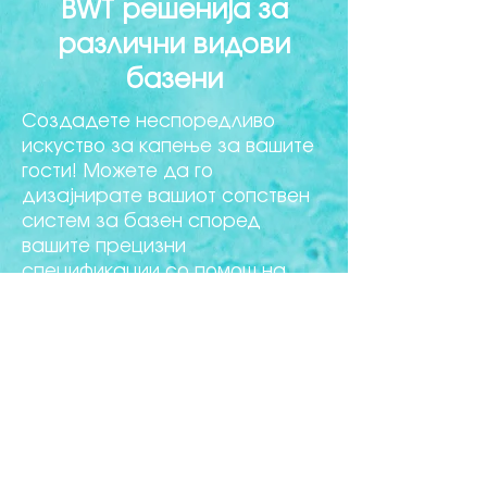
BWT решенија за
различни видови
базени
Создадете неспоредливо
искуство за капење за вашите
гости! Можете да го
дизајнирате вашиот сопствен
систем за базен според
вашите прецизни
спецификации со помош на
висококвалитетните
материјали на BWT и низа
различни опции за базен.