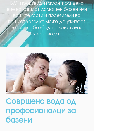
BWT производи гарантира дека
вие во вашиот домашен базен или
вашите гости и посетители во
вашиот хотел ќе може да уживаат
во чиста, безбедна, кристално
чиста вода.
Copyright BWT
Совршена вода од
професионалци за
базени