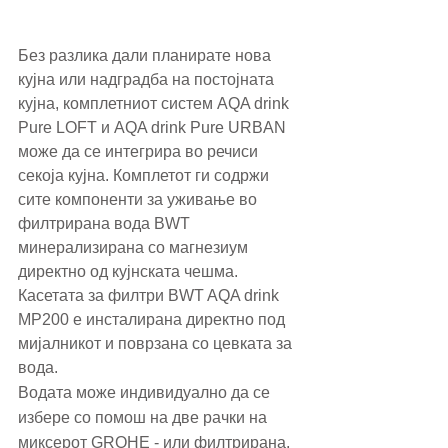
Без разлика дали планирате нова 
кујна или надградба на постојната 
кујна, комплетниот систем AQA drink 
Pure LOFT и AQA drink Pure URBAN 
може да се интегрира во речиси 
секоја кујна. Комплетот ги содржи 
сите компоненти за уживање во 
филтрирана вода BWT 
минерализирана со магнезиум 
директно од кујнската чешма. 
Касетата за филтри BWT AQA drink 
MP200 е инсталирана директно под 
мијалникот и поврзана со цевката за 
вода.
Водата може индивидуално да се 
избере со помош на две рачки на 
миксерот GROHE - или филтрирана, 