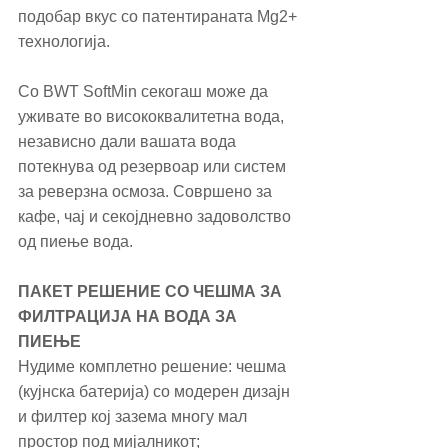
подобар вкус со патентираната Mg2+ 
технологија.
Со BWT SoftMin секогаш може да 
уживате во висококвалитетна вода, 
независно дали вашата вода 
потекнува од резервоар или систем 
за реверзна осмоза. Совршено за 
кафе, чај и секојдневно задоволство 
од пиење вода. 
ПАКЕТ РЕШЕНИЕ СО ЧЕШМА ЗА 
ФИЛТРАЦИЈА НА ВОДА ЗА 
ПИЕЊЕ
Нудиме комплетно решение: чешма 
(кујнска батерија) со модерен дизајн 
и филтер кој зазема многу мал 
простор под мијалникот;