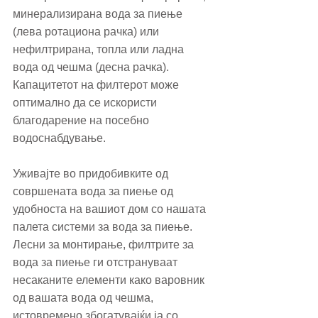
минерализирана вода за пиење 
(лева ротациона рачка) или 
нефилтрирана, топла или ладна 
вода од чешма (десна рачка). 
Капацитетот на филтерот може 
оптимално да се искористи 
благодарение на посебно 
водоснабдување.
Уживајте во придобивките од 
совршената вода за пиење од 
удобноста на вашиот дом со нашата 
палета системи за вода за пиење. 
Лесни за монтирање, филтрите за 
вода за пиење ги отстрануваат 
несаканите елементи како варовник 
од вашата вода од чешма, 
истовремено збогатувајќи ја со 