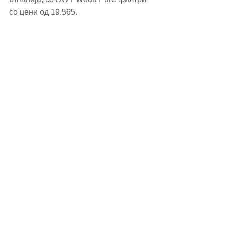
со цени од 19.565.
Последно, но можеби и најважно во 
борбата со климатските промени и 
загадувањето на животната средина, 